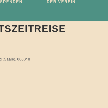
SPENDEN
DER VEREIN
SZEITREISE
g (Saale), 006618
Office 365
Outlook Live