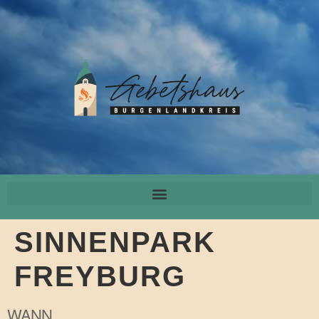
SINNENPARK
FREYBURG
WANN