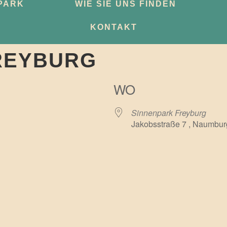
PARK
WIE SIE UNS FINDEN
KONTAKT
REYBURG
WO
Sinnenpark Freyburg
Jakobsstraße 7 , Naumbur
e Kalender
iCalendar