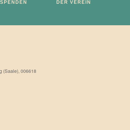
SPENDEN
DER VEREIN
g (Saale), 006618
Office 365
Outlook Live