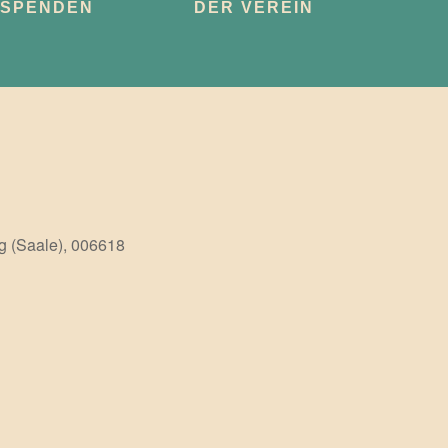
SPENDEN
DER VEREIN
g (Saale), 006618
Office 365
Outlook Live