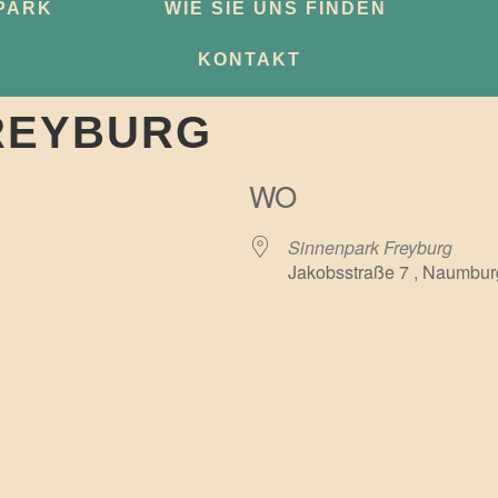
PARK
WIE SIE UNS FINDEN
KONTAKT
REYBURG
WO
Sinnenpark Freyburg
Jakobsstraße 7 , Naumbur
e Kalender
iCalendar