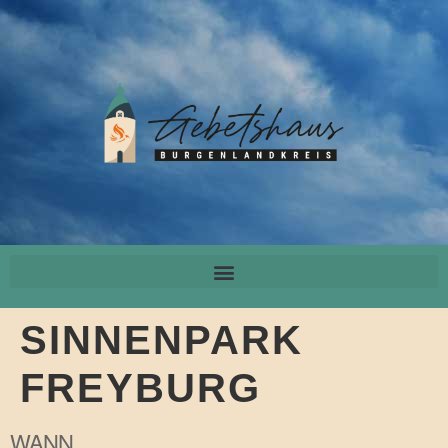
SINNENPARK
FREYBURG
WANN