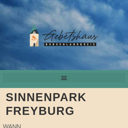
SINNENPARK
FREYBURG
WANN