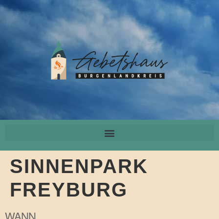
SINNENPARK
FREYBURG
WANN