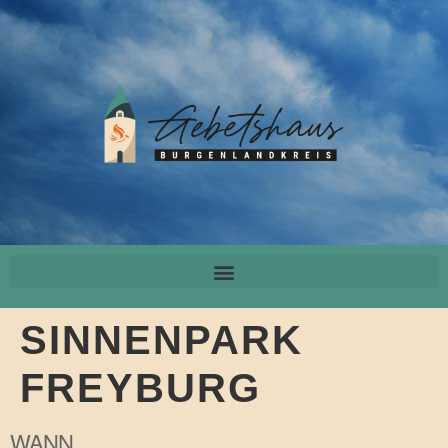
SINNENPARK
FREYBURG
WANN