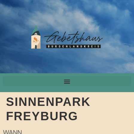
SINNENPARK
FREYBURG
WANN