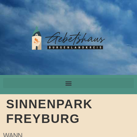
SINNENPARK
FREYBURG
WANN