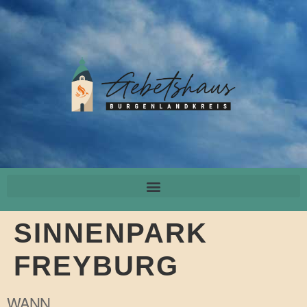
SINNENPARK
FREYBURG
WANN