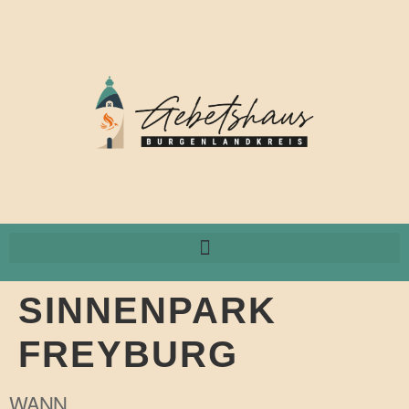
SINNENPARK
FREYBURG
WANN