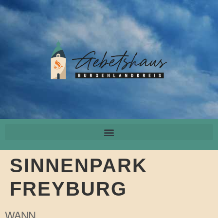
SINNENPARK
FREYBURG
WANN