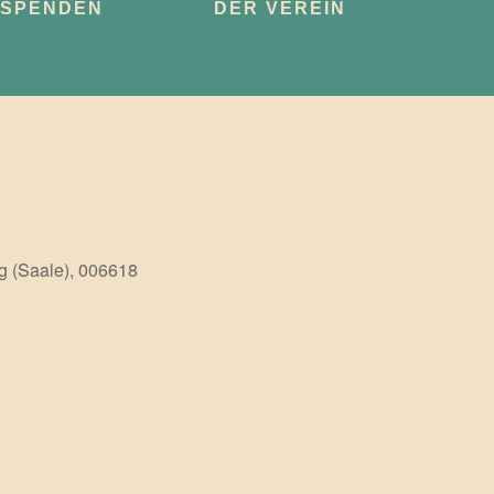
SPENDEN
DER VEREIN
g (Saale), 006618
Office 365
Outlook Live