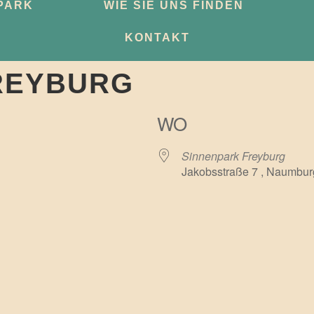
PARK
WIE SIE UNS FINDEN
KONTAKT
REYBURG
WO
Sinnenpark Freyburg
Jakobsstraße 7 , Naumbur
e Kalender
iCalendar