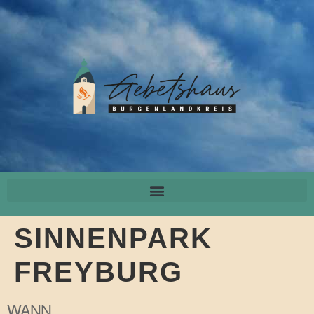
SINNENPARK
FREYBURG
WANN