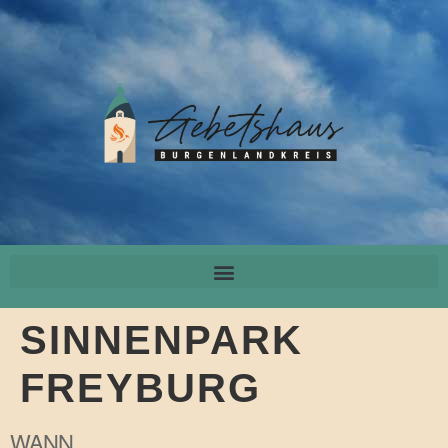
SINNENPARK
FREYBURG
WANN