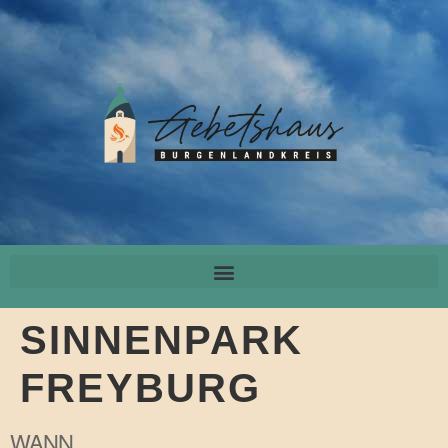
SINNENPARK
FREYBURG
WANN