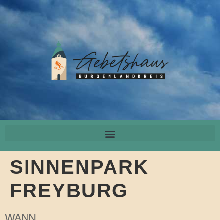
SINNENPARK
FREYBURG
WANN