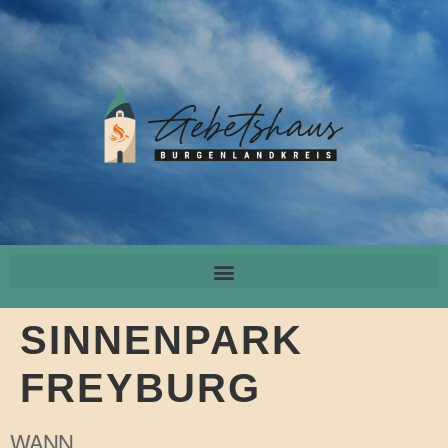
SINNENPARK
FREYBURG
WANN