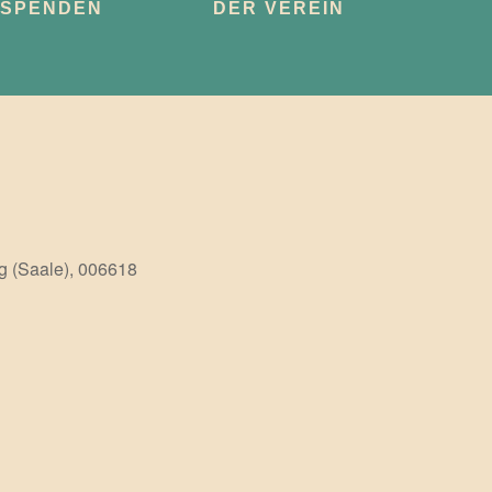
SPENDEN
DER VEREIN
g (Saale), 006618
Office 365
Outlook Live