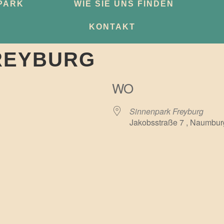
PARK
WIE SIE UNS FINDEN
KONTAKT
REYBURG
WO
Sinnenpark Freyburg
Jakobsstraße 7 , Naumbur
e Kalender
iCalendar